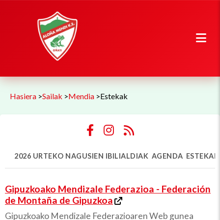
Hasiera
>
Sailak
>
Mendia
>
Estekak
2026 URTEKO NAGUSIEN IBILIALDIAK
AGENDA
ESTEKAK
Gipuzkoako Mendizale Federazioa - Federación
de Montaña de Gipuzkoa
Gipuzkoako Mendizale Federazioaren Web gunea