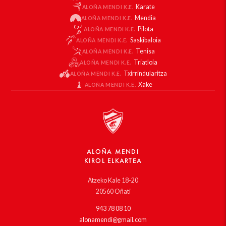
Karate
ALOÑA MENDI K.E.
Mendia
ALOÑA MENDI K.E.
Pilota
ALOÑA MENDI K.E.
Saskibaloia
ALOÑA MENDI K.E.
Tenisa
ALOÑA MENDI K.E.
Triatloia
ALOÑA MENDI K.E.
Txirrindularitza
ALOÑA MENDI K.E.
Xake
ALOÑA MENDI K.E.
ALOÑA MENDI
KIROL ELKARTEA
Atzeko Kale 18-20
20560 Oñati
943 78 08 10
alonamendi@gmail.com