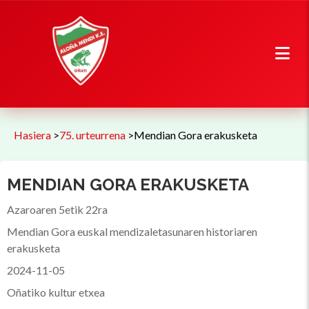
Hasiera
>
75. urteurrena
>
Mendian Gora erakusketa
MENDIAN GORA ERAKUSKETA
Azaroaren 5etik 22ra
Mendian Gora euskal mendizaletasunaren historiaren
erakusketa
2024-11-05
Oñatiko kultur etxea