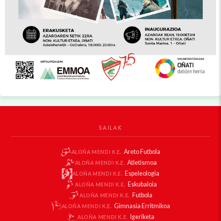
SAILAK
Areto Futbola
ALOÑA MENDI K.E.
Atletismoa
ALOÑA MENDI K.E.
Espeleologia
ALOÑA MENDI K.E.
Eskubaloia
ALOÑA MENDI K.E.
Futbola
ALOÑA MENDI K.E.
Gimnasia Erritmikoa
ALOÑA MENDI K.E.
Igeriketa
ALOÑA MENDI K.E.