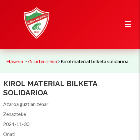
Hasiera
>
75. urteurrena
>
Kirol material bilketa solidarioa
KIROL MATERIAL BILKETA
SOLIDARIOA
Azaroa guztian zehar
Zehazteke
2024-11-30
Oñati