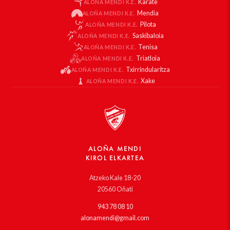
Karate
ALOÑA MENDI K.E.
Mendia
ALOÑA MENDI K.E.
Pilota
ALOÑA MENDI K.E.
Saskibaloia
ALOÑA MENDI K.E.
Tenisa
ALOÑA MENDI K.E.
Triatloia
ALOÑA MENDI K.E.
Txirrindularitza
ALOÑA MENDI K.E.
Xake
ALOÑA MENDI K.E.
ALOÑA MENDI
KIROL ELKARTEA
Atzeko Kale 18-20
20560 Oñati
943 78 08 10
alonamendi@gmail.com